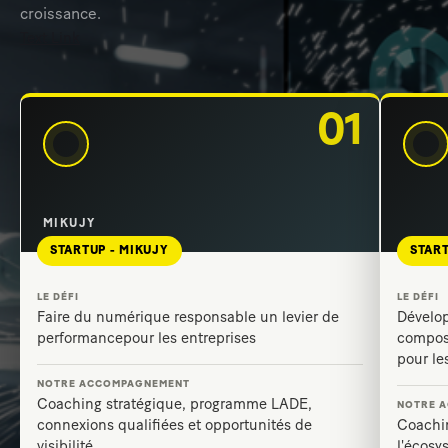
croissance.
Text Link
MIKUJY
MIKUJY
01
02
STARTUP - MIKUJY
START
Faire du numérique responsable un levier de
Dévelop
performancepour les entreprises
compos
pour le
Coaching stratégique, programme LADE,
connexions qualifiées et opportunités de
Coachin
visibilité
l'écos