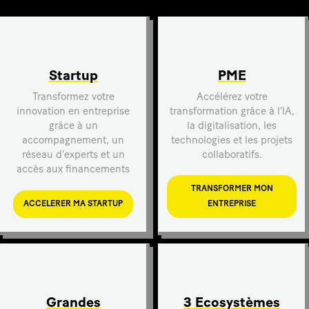
Startup
PME
Transformez votre
Accélérez votre
innovation en entreprise
transformation grâce à l'IA,
grâce à un
la digitalisation, les
accompagnement, un
technologies et les projets
réseau d'experts et un
collaboratifs.
accès aux financements
TRANSFORMER MON
ACCELERER MA STARTUP
ENTREPRISE
Grandes
3 Ecosystèmes